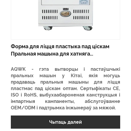
Форма для ліцця пластыка пад ціскам
Пральная машына для хатняга
выкарыстання
AQWK - гэта вытворцы і пастаўшчыкі
пральных машын у Кітаі, якія могуць
прадаваць пральныя машыны для ліцця
пластмас пад ціскам оптам. Сертыфікаты CE,
ISO і RoHS, выбухаабароненая канструкцыя і
імпартныя кампаненты, абслугоўванне
OEM/ODM і падтрымка інжынераў за мяжой.
Чытаць далей