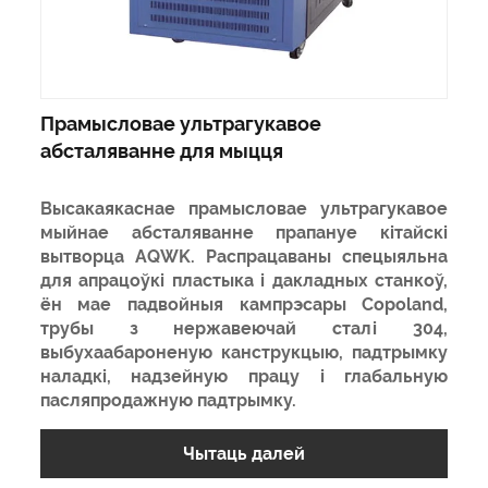
Прамысловае ультрагукавое
абсталяванне для мыцця
Высакаякаснае прамысловае ультрагукавое
мыйнае абсталяванне прапануе кітайскі
вытворца AQWK. Распрацаваны спецыяльна
для апрацоўкі пластыка і дакладных станкоў,
ён мае падвойныя кампрэсары Copoland,
трубы з нержавеючай сталі 304,
выбухаабароненую канструкцыю, падтрымку
наладкі, надзейную працу і глабальную
пасляпродажную падтрымку.
Чытаць далей