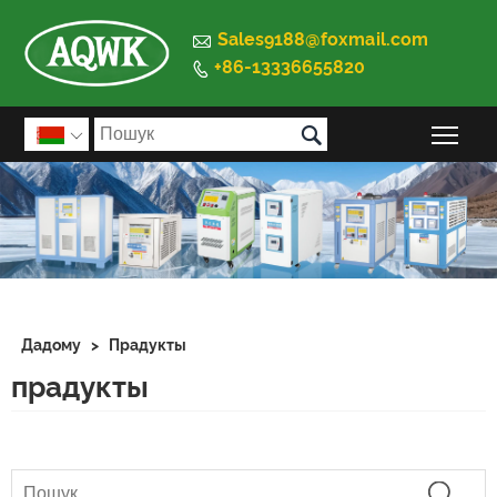

Sales9188@foxmail.com
+86-13336655820


Пер

Дадому
>
Прадукты
прадукты