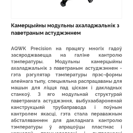
Камерцыйны модульны ахаладжальнік з
паветраным астуджэннем
AQWK Precision на працягу многіх гадоў
засяроджваецца на галіне кантролю
тэмпературы. Модульны камерцыйны
ахаладжальнік з паветраным астуджэннем -
гэта рэгулятар тэмпературы прэс-формы
алейнага тыпу, спецыяльна распрацаваны для
машын для ліцця пад ціскам і дакладных
станкоў. З яго модульнай структурай
паветранага астуджэння, выбухаабароненай
канструкцыяй трубаправода і поўным
кантролем якасці, гэта стала пераважным
абсталяваннем для дакладнага кантролю
тэмпературы ў апрацоўцы пластмас і