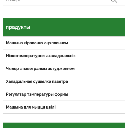
прадукты
Машына кіравання ацяпленнем
Нізкотэмпературны ахаладжальнік
Чылер з паветраным астуджэннем
Халадзільная сушылка паветра
Рэгулятар тэмпературы формы
Машына для мыцця цвілі