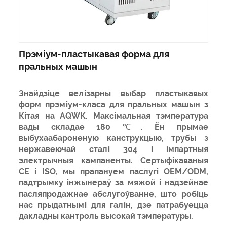
Прэміум-пластыкавая форма для
пральных машын
Знайдзіце велізарны выбар пластыкавых
форм прэміум-класа для пральных машын з
Кітая на AQWK. Максімальная тэмпература
вады складае 180 ℃. Ён прымае
выбухаабароненую канструкцыю, трубы з
нержавеючай сталі 304 і імпартныя
электрычныя кампаненты. Сертыфікаваныя
CE і ISO, мы прапануем паслугі OEM/ODM,
падтрымку інжынераў за мяжой і надзейнае
пасляпродажнае абслугоўванне, што робіць
нас прыдатнымі для галін, дзе патрабуецца
дакладны кантроль высокай тэмпературы.