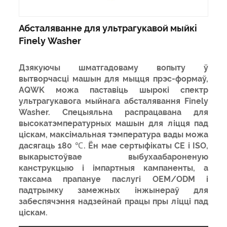
Абсталяванне для ультрагукавой мыйкі
Finely Washer
Дзякуючы шматгадоваму вопыту ў
вытворчасці машын для мыцця прэс-формаў,
AQWK можа паставіць шырокі спектр
ультрагукавога мыйнага абсталявання Finely
Washer. Спецыяльна распрацавана для
высокатэмпературных машын для ліцця пад
ціскам, максімальная тэмпература вады можа
дасягаць 180 ℃. Ён мае сертыфікаты CE і ISO,
выкарыстоўвае выбухаабароненую
канструкцыю і імпартныя кампаненты, а
таксама прапануе паслугі OEM/ODM і
падтрымку замежных інжынераў для
забеспячэння надзейнай працы пры ліцці пад
ціскам.