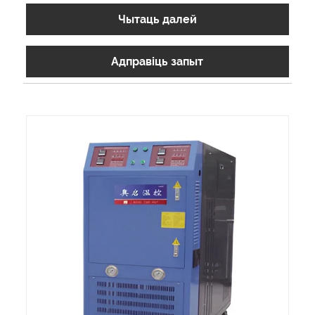
Чытаць далей
Адправіць запыт