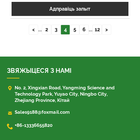
Адправіць запыт
<
...
2
3
4
5
6
...
12
>
ЗВЯЖЫЦЕСЯ З НАМІ

No. 2, Xingxian Road, Yangming Science and
Technology Park, Yuyao City, Ningbo City,
Zhejiang Province, Кітай

Sales9188@foxmail.com

+86-13336655820