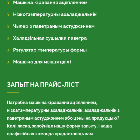
Машына кіравання ацяпленнем
Нізкотэмпературны ахаладжальнік
Чылер з паветраным астуджэннем
Халадзільная сушылка паветра
Рэгулятар тэмпературы формы
Машына для мыцця цвілі
ЗАПЫТ НА ПРАЙС-ЛІСТ
Патрэбна машына кіравання ацяпленнем,
нізкатэмпературны ахаладжальнік, ахаладжальнік з
паветраным астуджэннем або цэны на прадукцыю?
Калі ласка, запоўніце нашу форму запыту, і наша
прафесійная каманда прадаставіць вам