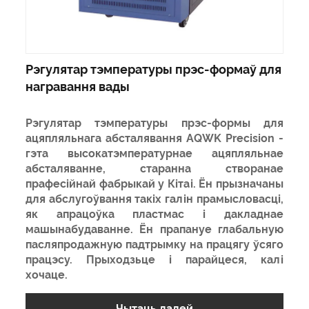
Рэгулятар тэмпературы прэс-формаў для
награвання вады
Рэгулятар тэмпературы прэс-формы для
ацяпляльнага абсталявання AQWK Precision -
гэта высокатэмпературнае ацяпляльнае
абсталяванне, старанна створанае
прафесійнай фабрыкай у Кітаі. Ён прызначаны
для абслугоўвання такіх галін прамысловасці,
як апрацоўка пластмас і дакладнае
машынабудаванне. Ён прапануе глабальную
пасляпродажную падтрымку на працягу ўсяго
працэсу. Прыходзьце і парайцеся, калі
хочаце.
Чытаць далей