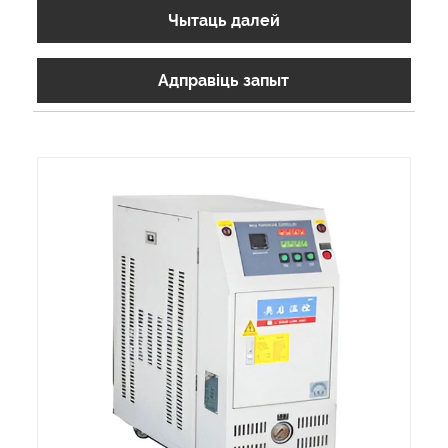
Чытаць далей
Адправіць запыт