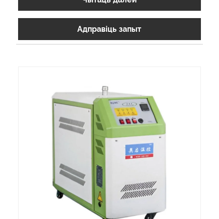
Адправіць запыт