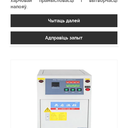
харчовай прамысловасці і вытворчасці
напояў.
Чытаць далей
Адправіць запыт