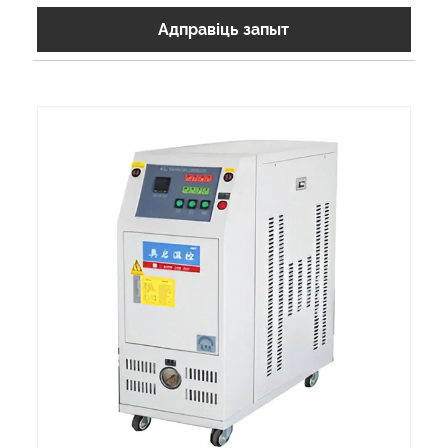
Адправіць запыт