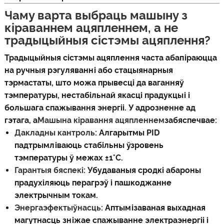
Чаму варта выбраць машыну з
кіраваннем ацяпленнем, а не
традыцыйныя сістэмы ацяплення?
Традыцыйныя сістэмы ацяплення часта абапіраюцца
на ручныя рэгуляванні або стацыянарныя
тэрмастаты, што можа прывесці да ваганняў
тэмпературы, нестабільнай якасці прадукцыі і
большага спажывання энергіі. У адрозненне ад
гэтага, а
Машына кіравання ацяпленнем
забяспечвае:
Дакладны кантроль
: Алгарытмы PID
падтрымліваюць стабільны ўзровень
тэмпературы ў межах ±1°C.
Гарантыя бяспекі
: Убудаваныя сродкі абароны
прадухіляюць перагрэў і пашкоджанне
электрычным токам.
Энергаэфектыўнасць
: Аптымізаваная выхадная
магутнасць зніжае спажыванне электраэнергіі і