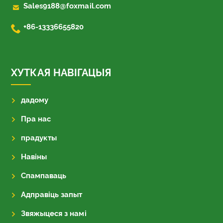

Sales9188@foxmail.com

+86-13336655820
ХУТКАЯ НАВІГАЦЫЯ
дадому
Пра нас
прадукты
Навіны
Спампаваць
Адправіць запыт
Звяжыцеся з намі