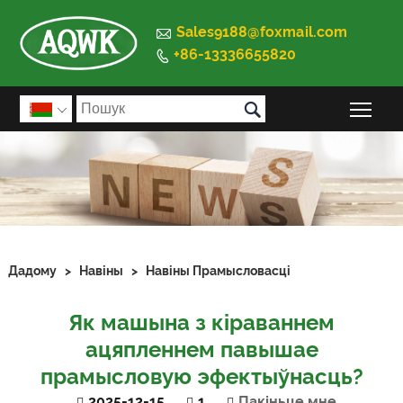

Sales9188@foxmail.com
+86-13336655820


Пер

Дадому
>
Навіны
>
Навіны Прамысловасці
Як машына з кіраваннем
ацяпленнем павышае
прамысловую эфектыўнасць?
2025-12-15
1
Пакіньце мне