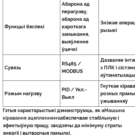
Абарона ад
перагрэву,
абарона ад
Зніжае апера
Функцыі бяспекі
кароткага
рызыкі
замыкання,
выяўленне
ўцечкі
Дазваляе інт
RS485 /
Сувязь
з ПЛК і сістэм
MODBUS
аўтаматызацы
Гнуткае кірав
PID / Укл.-
Рэжым нагрэву
розных прам
Выкл
ужыванняў
Гэтыя характарыстыкі дэманструюць, як a
Машына
кіравання ацяпленнем
забяспечвае стабільную і
эфектыўную працу, зводзячы да мінімуму страты
энергіі і вытворчыя памылкі.