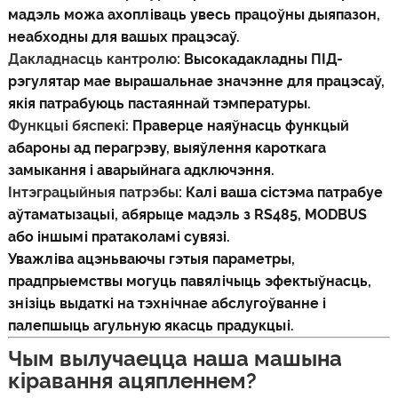
мадэль можа ахопліваць увесь працоўны дыяпазон,
неабходны для вашых працэсаў.
Дакладнасць кантролю
: Высокадакладны ПІД-
рэгулятар мае вырашальнае значэнне для працэсаў,
якія патрабуюць пастаяннай тэмпературы.
Функцыі бяспекі
: Праверце наяўнасць функцый
абароны ад перагрэву, выяўлення кароткага
замыкання і аварыйнага адключэння.
Інтэграцыйныя патрэбы
: Калі ваша сістэма патрабуе
аўтаматызацыі, абярыце мадэль з RS485, MODBUS
або іншымі пратаколамі сувязі.
Уважліва ацэньваючы гэтыя параметры,
прадпрыемствы могуць павялічыць эфектыўнасць,
знізіць выдаткі на тэхнічнае абслугоўванне і
палепшыць агульную якасць прадукцыі.
Чым вылучаецца наша машына
кіравання ацяпленнем?