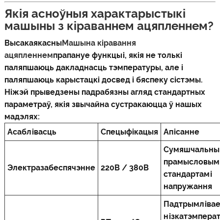
Якія асноўныя характарыстыкі
машыны з кіраваннем ацяпленнем?
Высакаякасны
Машына кіравання
ацяпленнем
прапануе функцыі, якія не толькі
паляпшаюць дакладнасць тэмпературы, але і
паляпшаюць карыстацкі досвед і бяспеку сістэмы.
Ніжэй прыведзены падрабязны агляд стандартных
параметраў, якія звычайна сустракаюцца ў нашых
мадэлях:
Асаблівасць
Спецыфікацыя
Апісанне
Сумяшчальны
прамысловым
Электразабеспячэнне
220В / 380В
стандартамі
напружання
Падтрымлівае
нізкатэмпера