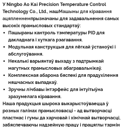
У Ningbo Ao Kai Precision Temperature Control
Technology Co., Ltd., наш
Машыны для кіравання
ацяпленнем
прызначаны для задавальнення самых
высокіх прамысловых стандартаў:
Пашыраны кантроль тэмпературы PID для
дакладнага і хуткага рэагавання.
Модульная канструкцыя для лёгкай ўстаноўкі і
абслугоўвання.
Некалькі варыянтаў выхаду з падтрымкай
магутных прамысловых абагравальнікаў.
Комплексная абарона бяспекі для прадухілення
няшчасных выпадкаў.
Зручны лічбавы інтэрфейс для інтуітыўна
зразумелага кіравання.
Наша прадукцыя шырока выкарыстоўваецца ў
розных галінах прамысловасці - ад вытворчасці
пластмас і гумы да харчовай і хімічнай вытворчасці,
забяспечваючы надзейную працу і працяглы тэрмін