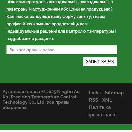
нізкатэмпературны ахаладжальнік, ахаладжальнік з
паветраным астуджэннем або цэны на прадукцыю?
Калі ласка, запоўніце нашу форму запыту, і наша
прафесійная каманда прадаставіць вам
індывідуальныя рашэнні для кантролю тэмпературы і
падрабязныя расцэнкі.
Аўтарскае права © 2025 Ningbo Ao
Links
Sitemap
Kai Precision Temperature Control
RSS
XML
Technology Co., Ltd. Усе правы
Палітыка
абаронены.
прыватнасці