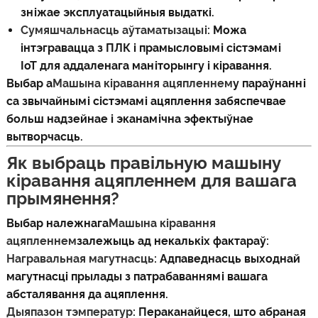
зніжае эксплуатацыйныя выдаткі.
Сумяшчальнасць аўтаматызацыі
: Можа
інтэгравацца з ПЛК і прамысловымі сістэмамі
IoT для аддаленага маніторынгу і кіравання.
Выбар а
Машына кіравання ацяпленнем
у параўнанні
са звычайнымі сістэмамі ацяплення забяспечвае
больш надзейнае і эканамічна эфектыўнае
вытворчасць.
Як выбраць правільную машыну
кіравання ацяпленнем для вашага
прымянення?
Выбар належнага
Машына кіравання
ацяпленнем
залежыць ад некалькіх фактараў:
Награвальная магутнасць
: Адпаведнасць выходнай
магутнасці прылады з патрабаваннямі вашага
абсталявання да ацяплення.
Дыяпазон тэмператур
: Пераканайцеся, што абраная