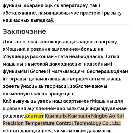
функцыі абараняюць як аператараў, так і
абсталяванне, памяншаючы час прастою і рызыку
няшчасных выпадкаў.
Заключэнне
Для галін, якія залежаць ад дакладнага нагрэву,
a
Машына кіравання ацяпленнем
больш не
з'яўляецца раскошай - гэта неабходнасць. Гэтыя
машыны з высокай дакладнасцю, надзейнымі
функцыямі бяспекі і магчымасцямі бесперашкоднай
інтэграцыі дапамагаюць вытворцам аптымізаваць
эфектыўнасць вытворчасці, забяспечваючы
нязменную якасць прадукцыі.
Каб вывучыць увесь наш асартымент
Машыны для
кіравання ацяпленнем
або запытаць індывідуальнае
рашэнне,
кантакт
Кампанія Кампанія Ningbo Ao Kai
Precision Temperature Control Technology Co., Ltd.
сёння і даведайцеся, як мы можам дапамагчы