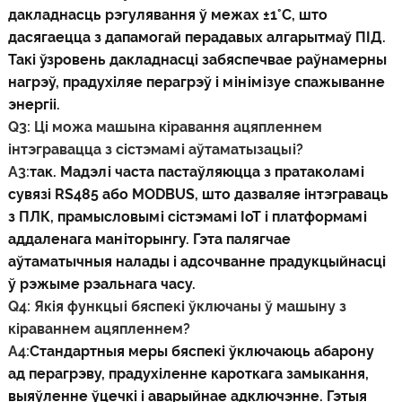
дакладнасць рэгулявання ў межах ±1°C, што
дасягаецца з дапамогай перадавых алгарытмаў ПІД.
Такі ўзровень дакладнасці забяспечвае раўнамерны
нагрэў, прадухіляе перагрэў і мінімізуе спажыванне
энергіі.
Q3: Ці можа машына кіравання ацяпленнем
інтэгравацца з сістэмамі аўтаматызацыі?
A3:
так. Мадэлі часта пастаўляюцца з пратаколамі
сувязі RS485 або MODBUS, што дазваляе інтэграваць
з ПЛК, прамысловымі сістэмамі IoT і платформамі
аддаленага маніторынгу. Гэта палягчае
аўтаматычныя налады і адсочванне прадукцыйнасці
ў рэжыме рэальнага часу.
Q4: Якія функцыі бяспекі ўключаны ў машыну з
кіраваннем ацяпленнем?
A4:
Стандартныя меры бяспекі ўключаюць абарону
ад перагрэву, прадухіленне кароткага замыкання,
выяўленне ўцечкі і аварыйнае адключэнне. Гэтыя