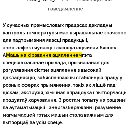
паведамленне
У сучасных прамысловых працэсах дакладны
кантроль тэмпературы мае вырашальнае значэнне
для падтрымання якасці прадукцыі,
энергаэфектыўнасці і эксплуатацыйнай бяспекі.
А
Машына кіравання ацяпленнем
гэта
спецыялізаванае прылада, прызначанае для
рэгулявання сістэм ацяплення з высокай
дакладнасцю, забяспечваючы стабільную працу ў
розных сферах прымянення, такіх як ліццё пад
ціскам, экструзія, хімічная апрацоўка і вытворчасць
прадуктаў харчавання. З ростам попыту на рашэнні
па аўтаматызацыі і энергазберажэнні разуменне
магчымасцей гэтых машын стала важным для
вытворцаў ва ўсім свеце.